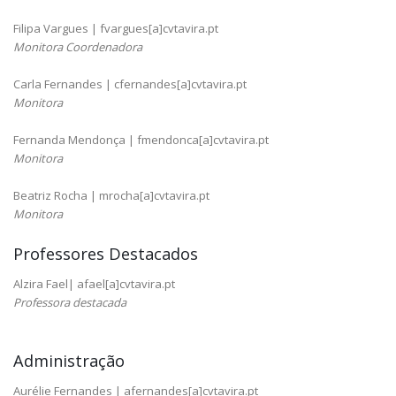
Filipa Vargues | fvargues[a]cvtavira.pt
Monitora Coordenadora
Carla Fernandes | cfernandes[a]cvtavira.pt
Monitora
Fernanda Mendonça | fmendonca[a]cvtavira.pt
Monitora
Beatriz Rocha | mrocha[a]cvtavira.pt
Monitora
Professores Destacados
Alzira Fael| afael[a]cvtavira.pt
Professora destacada
Administração
Aurélie Fernandes | afernandes[a]cvtavira.pt