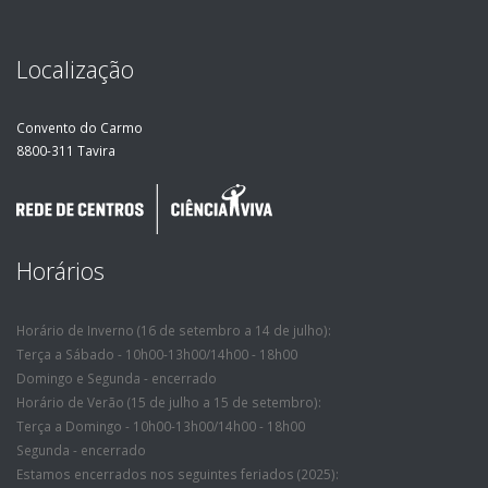
Localização
Convento do Carmo
8800-311 Tavira
Horários
Horário de Inverno (16 de setembro a 14 de julho):
Terça a Sábado - 10h00-13h00/14h00 - 18h00
Domingo e Segunda - encerrado
Horário de Verão (15 de julho a 15 de setembro):
Terça a Domingo - 10h00-13h00/14h00 - 18h00
Segunda - encerrado
Estamos encerrados nos seguintes feriados (2025):